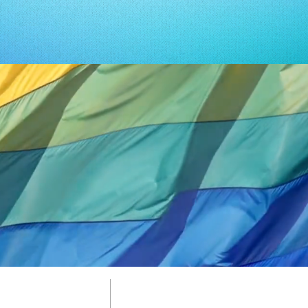
dhérer à Fiertés Pas-de-Calais
Secrétariat
TOUS DR
Accueil
@fiertespdc.org
06 03 01 77 16