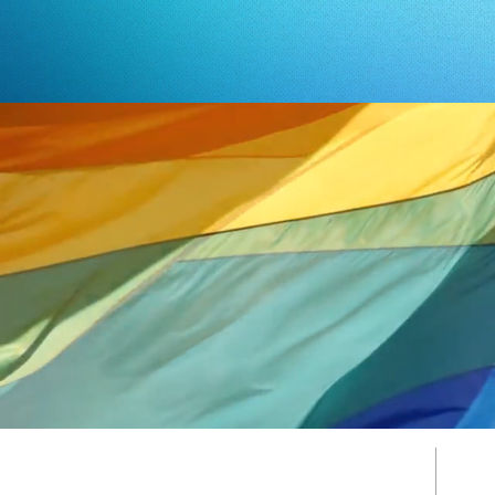
A
ADRESSE
58, rue des Trois Visages
info