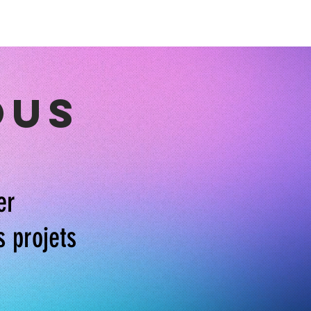
ous
er
s projets